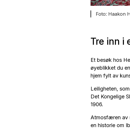
Haakon H
Tre inn i
Et besøk hos Hen
øyeblikket du ent
hjem fylt av kun
Leiligheten, som 
Det Kongelige Sl
1906.
Atmosfæren av st
en historie om Ib