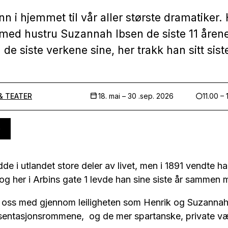
 i hjemmet til vår aller største dramatiker.
med hustru Suzannah Ibsen de siste 11 årene a
 de siste verkene sine, her trakk han sitt sis
& TEATER
18. mai –
30 .sep. 2026
11.00 – 
e i utlandet store deler av livet, men i 1891 vendte han
og her i Arbins gate 1 levde han sine siste år sammen 
 oss med gjennom leiligheten som Henrik og Suzannah
esentasjonsrommene, og de mer spartanske, private v