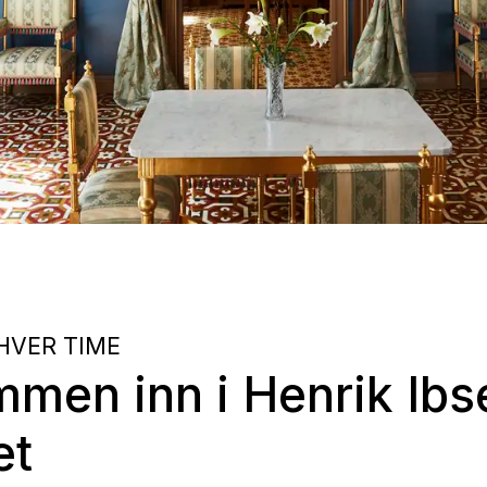
HVER TIME
men inn i Henrik Ibs
et