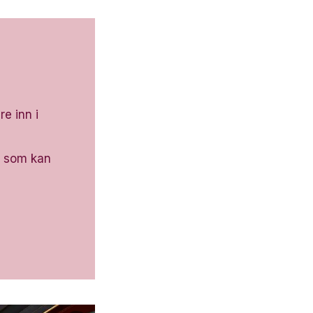
re inn i
som kan