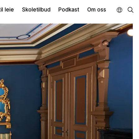
il leie
Skoletilbud
Podkast
Om oss