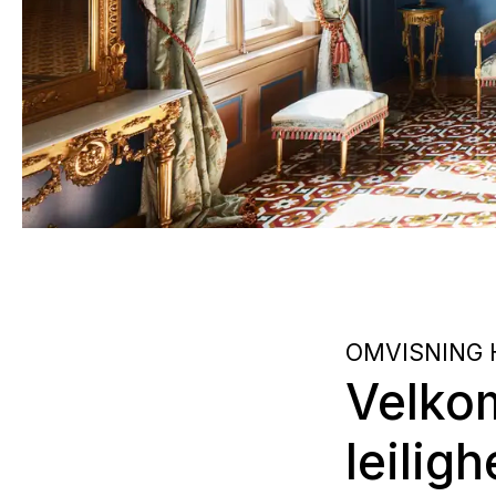
OMVISNING 
Velkom
leiligh