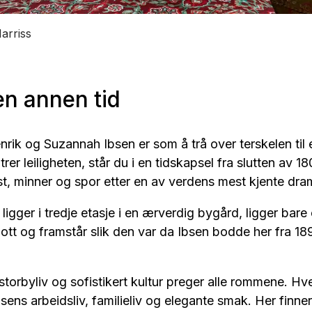
arriss
 en annen tid
rik og Suzannah Ibsen er som å trå over terskelen til 
rer leiligheten, står du i en tidskapsel fra slutten av 18
st, minner og spor etter en av verdens mest kjente dra
ligger i tredje etasje i en ærverdig bygård, ligger bare 
ott og framstår slik den var da Ibsen bodde her fra 1895
orbyliv og sofistikert kultur preger alle rommene. Hver
sens arbeidsliv, familieliv og elegante smak. Her finner