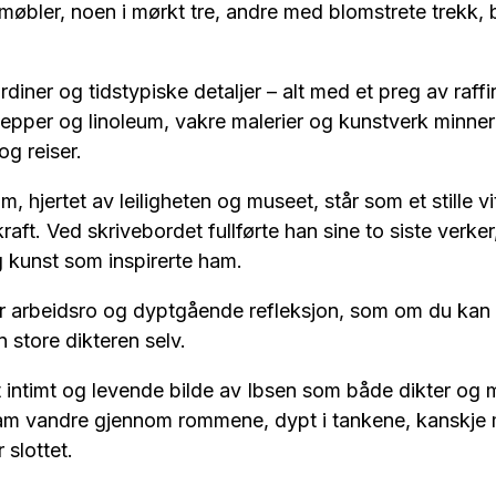
 møbler, noen i mørkt tre, andre med blomstrete trekk, 
rdiner og tidstypiske detaljer – alt med et preg av raff
pper og linoleum, vakre malerier og kunstverk minner o
og reiser.
m, hjertet av leiligheten og museet, står som et stille 
aft. Ved skrivebordet fullførte han sine to siste verker
 kunst som inspirerte ham.
r arbeidsro og dyptgående refleksjon, som om du kan
store dikteren selv.
et intimt og levende bilde av Ibsen som både dikter o
am vandre gjennom rommene, dypt i tankene, kanskje 
r slottet.