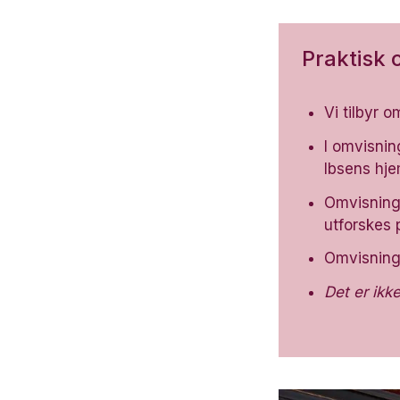
Praktisk
Vi tilbyr 
I omvisning
Ibsens hje
Omvisninge
utforskes
Omvisninge
Det er ikk