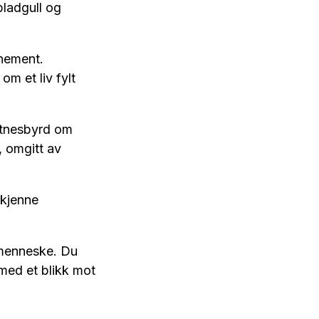
bladgull og
inement.
m et liv fylt
vitnesbyrd om
, omgitt av
 kjenne
g menneske. Du
med et blikk mot