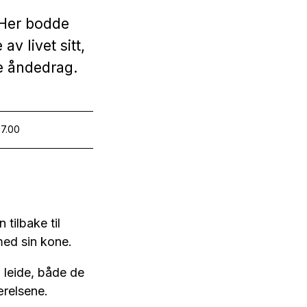
 Her bodde
v livet sitt,
te åndedrag.
17.00
 tilbake til
med sin kone.
 leide, både de
ærelsene.