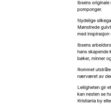
Ibsens originale
pomponger.
Nydelige silkega
Mønstrede gulvte
med inspirasjon 
Ibsens arbeidsro
hans skapende kr
bøker, minner og
Rommet utstråle
nærværet av den 
Leiligheten gir 
kan nesten se h
Kristiania by elle