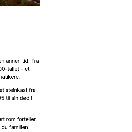
en annen tid. Fra
00-tallet – et
matikere.
et steinkast fra
 til sin død i
t rom forteller
 du familien