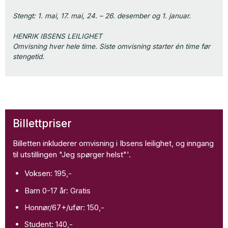
Stengt: 1. mai, 17. mai, 24. – 26. desember og 1. januar.
HENRIK IBSENS LEILIGHET
Omvisning hver hele time. Siste omvisning starter én time før
stengetid.
Billettpriser
Billetten inkluderer omvisning i Ibsens leilighet, og inngang
til utstillingen "Jeg spørger helst"'.
Voksen: 195,-
Barn 0-17 år: Gratis
Honnør/67+/ufør: 150,-
Student: 140,-