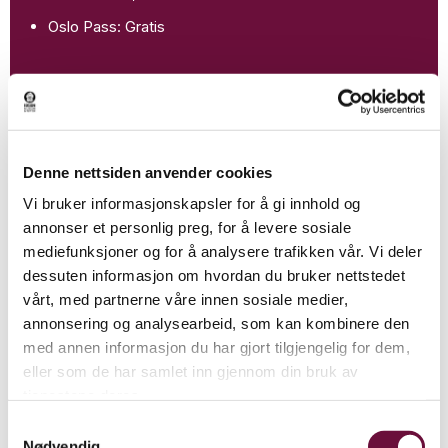
Oslo Pass: Gratis
Kjøp billett
Denne nettsiden anvender cookies
Vi bruker informasjonskapsler for å gi innhold og
Grupper
annonser et personlig preg, for å levere sosiale
mediefunksjoner og for å analysere trafikken vår. Vi deler
Vi ønsker grupper velkommen, og vi kan ta imot grupper
dessuten informasjon om hvordan du bruker nettstedet
fra 15 personer.
vårt, med partnerne våre innen sosiale medier,
Bestilling:
butikk@ibsenmt.no
annonsering og analysearbeid, som kan kombinere den
med annen informasjon du har gjort tilgjengelig for dem,
Pris, skoleklasser:
550 kr. i omvisningsgebyr
eller som de har samlet inn gjennom din bruk av
Pris, andre grupper: ​
Pris per pers. kr. 140.- (min.15
tjenestene deres.
Les mer
personer) + omvisningsgebyr kr. 550.- Etter stenging
Samtykkevalg
kommer det det et åpningsgebyr kr. 2000.- fram til
Nødvendig