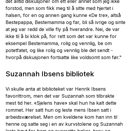
det alltid diskusjoner om ett eller annet som jeg ikke
forstod, men som fikk meg til å sitte med hjertet i
halsen, for en og annen gang kunne «De tre», altså
Bestepappa, Bestemamma og far, bli så ivrige og sinte
at jeg var redd de ville fly på hverandre. Nei, de var
ikke til å bi klok på, for rett som det var kunne for
eksempel Bestemamma, rolig og vennlig, be om
potetfatet, og like rolig og vennlig ble det sendt -
hvorpå diskusjonen fortsatte like voldsomt som før."
Suzannah Ibsens bibliotek
Vi skulle anta at biblioteket var Henrik Ibsens
favorittrom, men det var Suzannah som tilbrakte
mest tid her. «Sjelens have» skal hun ha kalt dette
rommet. Her satt hun og leste mens Ibsen satt i
arbeidsværelset. Men om kveldene kom han inn til
henne og satte seg i en av kurvstolene og Suzannah
leste høyt for ham og oversatte bøker, brev og