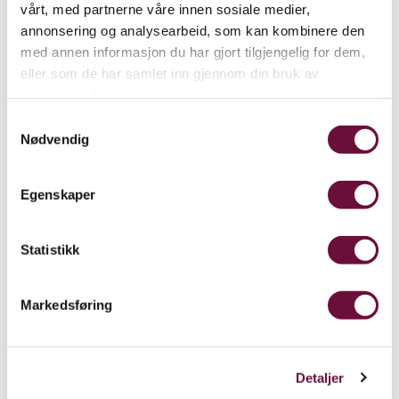
vårt, med partnerne våre innen sosiale medier,
annonsering og analysearbeid, som kan kombinere den
med annen informasjon du har gjort tilgjengelig for dem,
eller som de har samlet inn gjennom din bruk av
tjenestene deres.
Samtykkevalg
Nødvendig
Haakon Harriss
Egenskaper
Statistikk
Markedsføring
Anne - Lise
Reinsfelt
Haakon Harriss
Detaljer