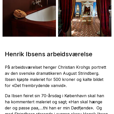
Haakon Harriss
Haakon Harriss
Henrik Ibsens arbeidsværelse
På arbeidsværelset henger Christian Krohgs portrett
av den svenske dramatikeren August Strindberg.
Ibsen kjøpte maleriet for 500 kroner og kalte bildet
for «Det frembrydende vanvid».
Da Ibsen feiret sin 70-årsdag i København skal han
ha kommentert maleriet og sagt; «Han skal hænge
der og passe paa,…thi han er min Dødfjende». Og
med Strindberg stirrende i ryggen skrev Henrik Ibsen