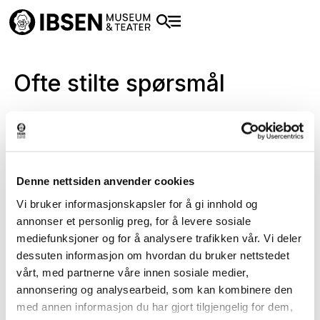
Ofte stilte spørsmål
Besøksinformasjon
Hvor lang tid tar det å se museet?
Denne nettsiden anvender cookies
Tilgjengelighet
Vi bruker informasjonskapsler for å gi innhold og
Hvor og hvordan kan jeg kjøpe billetter?
Godtar dere ledsagerbevis?
annonser et personlig preg, for å levere sosiale
mediefunksjoner og for å analysere trafikken vår. Vi deler
Lokaler til leie og fotografering
nettside
dessuten informasjon om hvordan du bruker nettstedet
Kan vi leie lokaler hos dere?
vårt, med partnerne våre innen sosiale medier,
Hvordan kan jeg kjøpe billett med ledsagerbevis?
Kan man ta med hund?
her
annonsering og analysearbeid, som kan kombinere den
Omvisninger
med annen informasjon du har gjort tilgjengelig for dem,
Kan vi fotografere/bryllupsfotografering hos