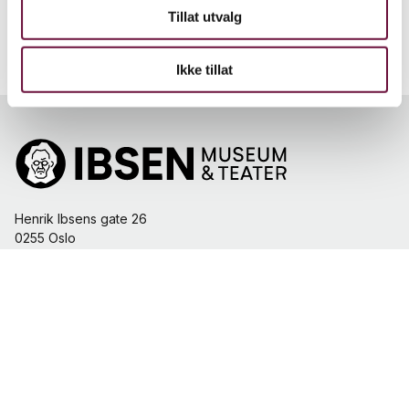
Tillat utvalg
Ikke tillat
Henrik Ibsens gate 26
0255 Oslo
Telefon:
+47 400 23 580
E-post:
butikk.ibsen@norskfolkemuseum.no
Personvernerklæring og informasjonskapsler
Tilgjengelighetserklæring
Facebook
Instagram