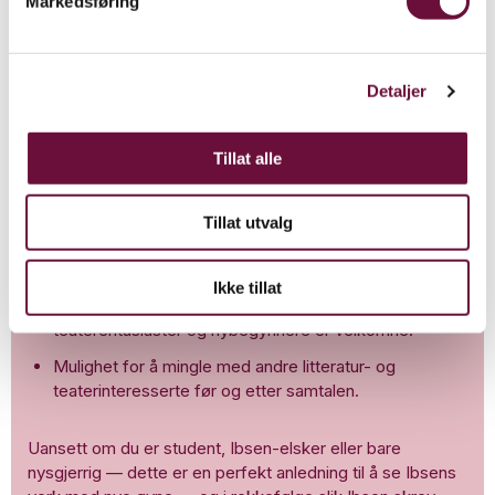
Markedsføring
Hver måned inviterer IBSEN Museum & Teater til en
inspirerende kveld der vi leser utdrag, utforsker og
diskuterer Ibsens dramaer, slik de bør oppleves: fra
Detaljer
begynnelse til slutt.
Hva kan du forvente?
Tillat alle
Dypere innsikt i Ibsens verk — fra de tidligste
forsøkene til verdensberømte dramaer.
Tillat utvalg
Samtaler og refleksjon ledet av Ibsen-kunnige
vertskap.
Ikke tillat
Et sosialt og inkluderende miljø hvor både
teaterentusiaster og nybegynnere er velkomne.
Mulighet for å mingle med andre litteratur- og
teaterinteresserte før og etter samtalen.
Uansett om du er student, Ibsen-elsker eller bare
nysgjerrig — dette er en perfekt anledning til å se Ibsens