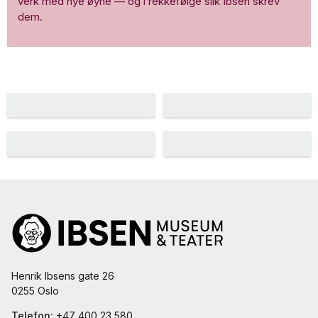
verk med nye øyne — og i rekkefølge slik Ibsen skrev
dem.
Henrik Ibsens gate 26
0255 Oslo
Telefon:
+47 400 23 580